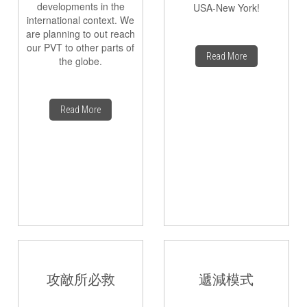
developments in the
USA-New York!
international context. We
are planning to out reach
our PVT to other parts of
Read More
the globe.
Read More
攻敵所必救
遞減模式