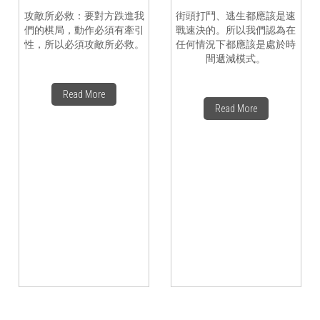
攻敵所必救：要對方跌進我
街頭打鬥、逃生都應該是速
們的棋局，動作必須有牽引
戰速決的。所以我們認為在
性，所以必須攻敵所必救。
任何情況下都應該是處於時
間遞減模式。
Read More
Read More