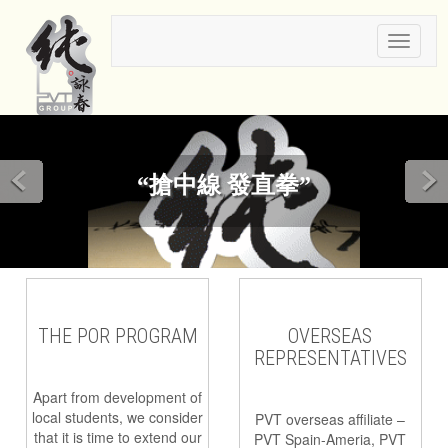
Toggle
navigat
“搶中線 發直拳”
THE POR PROGRAM
OVERSEAS
REPRESENTATIVES
Apart from development of
local students, we consider
PVT overseas affiliate –
that it is time to extend our
PVT Spain-Ameria, PVT